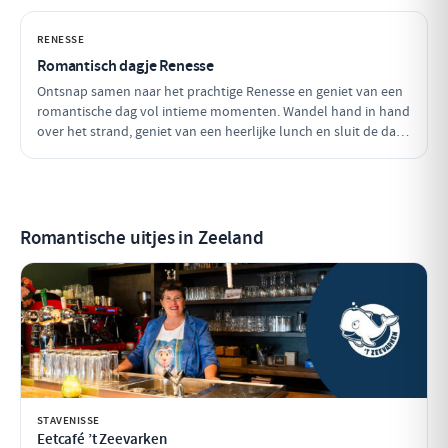
uitzichten!
RENESSE
Romantisch dagje Renesse
Ontsnap samen naar het prachtige Renesse en geniet van een
romantische dag vol intieme momenten. Wandel hand in hand
over het strand, geniet van een heerlijke lunch en sluit de dag
af met een sfeervol diner in een charmant restaurant. Perfect
voor koppels die elkaar willen verwennen!
Romantische uitjes in Zeeland
STAVENISSE
Eetcafé ’t Zeevarken