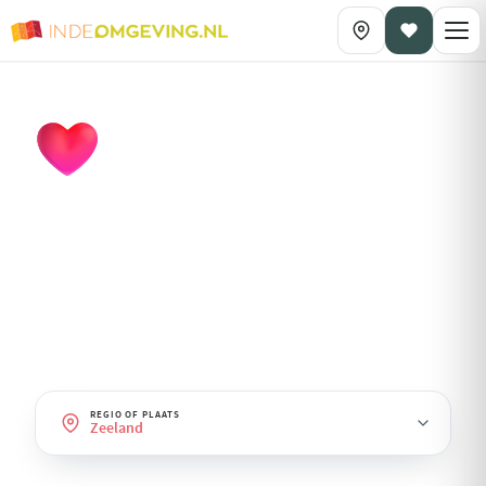
DAGPLANNING OP THEMA
Romantisch
· Zeeland
Dagjes uit voor twee: wandelen, wellness, fine-dining en
sfeervolle plekjes.
REGIO OF PLAATS
Zeeland