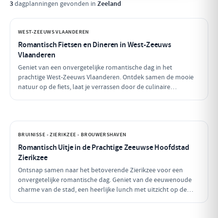
3
dagplanningen gevonden in
Zeeland
WEST-ZEEUWS VLAANDEREN
Romantisch Fietsen en Dineren in West-Zeeuws
Vlaanderen
Geniet van een onvergetelijke romantische dag in het
prachtige West-Zeeuws Vlaanderen. Ontdek samen de mooie
natuur op de fiets, laat je verrassen door de culinaire
hoogstandjes en geniet van intieme momenten aan zee. Dit is
de perfecte combinatie van ontspanning en romantiek!
BRUINISSE - ZIERIKZEE - BROUWERSHAVEN
Romantisch Uitje in de Prachtige Zeeuwse Hoofdstad
Zierikzee
Ontsnap samen naar het betoverende Zierikzee voor een
onvergetelijke romantische dag. Geniet van de eeuwenoude
charme van de stad, een heerlijke lunch met uitzicht op de
haven en sluit de dag af met een sfeervol diner. Laat de liefde
bloeien te midden van schilderachtige straatjes en prachtige