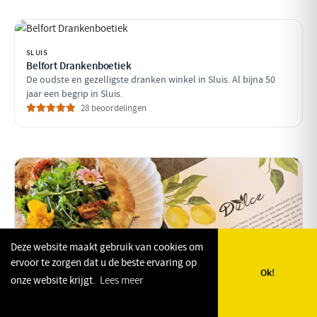
SLUIS
Belfort Drankenboetiek
De oudste en gezelligste dranken winkel in Sluis. Al bijna 50
jaar een begrip in Sluis.
28 beoordelingen
Deze website maakt gebruik van cookies om
ervoor te zorgen dat u de beste ervaring op
BRESKENS
Ok!
onze website krijgt.
Lees meer
Dolce ontbijt & lunch Breskens
🗺️
🔎
✨
❤️
Voor een simpel of uitgebreid ontbijt, lunch en high tea’s in een
Kaart
Zoeken
Plan mijn dag
Favorieten
Italiaans jasje.