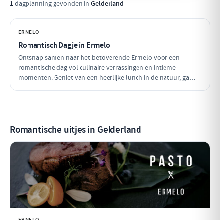
1
dagplanning gevonden in
Gelderland
ERMELO
Romantisch Dagje in Ermelo
Ontsnap samen naar het betoverende Ermelo voor een
romantische dag vol culinaire verrassingen en intieme
momenten. Geniet van een heerlijke lunch in de natuur, ga
samen op een ontspannen boottocht en sluit de dag af met
een sfeervol diner. Perfect voor een dagje weg met je geliefde!
Romantische uitjes in Gelderland
ERMELO