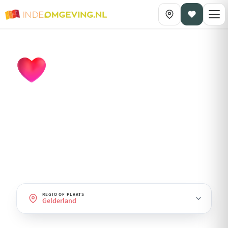
DAGPLANNING OP THEMA
Romantisch
· Gelderland
Dagjes uit voor twee: wandelen, wellness, fine-dining en
sfeervolle plekjes.
REGIO OF PLAATS
Gelderland